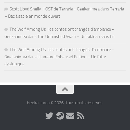
Scott Lloyd Shelly : l'OST de Terraria - Geekanimea
dans
Terraria
– Bac à sable en monde ouvert
The Wolf Among Us : les contes ont changés d'ambiance -
Geekanimea
dans
The Unfinished Swan – Un tableau sans fin
The Wolf Among Us : les contes ont changés d'ambiance -
Geekanimea
dans
Liberated Enhanced Edition – Un futur
dystopique
Geekanimea © 2026. Tous droits réservés.