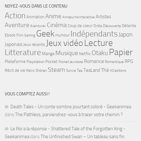
NOYEZ-VOUS DANS LE CONTENU
Action
Anime
Artistes
Animation
Annapurna Interactive
Cinéma
Aventure
Coup de coeur
Détente
Drôle
Découverte
Aventurier
Geek
Indépendants
Japon
Ebook
Humour
Film
Gaming
Lecture
Jeux vidéo
Japonais
Jeux récents
Papier
Litterature
Musique
Otaku
Manga
Netflix
Romance
RPG
Plateforme
Pocket
Playstation
Romantique
Pocket Jeunesse
Steam
Thé
TeaLand
Récit de vie
Shônen
Survie
Tea
Rétro
XO éditions
VOUS COMPTEZ AUSSI !
Death Tales - Un conte sombre pourtant coloré - Geekanimea
dans
The Pathless, parviendrez-vous à tracer votre chemin ?
Le Roi a la réponse - Shattered Tale of the Forgotten King -
Geekanimea
dans
The Unfinished Swan – Un tableau sans fin