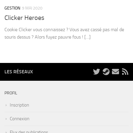
GESTION
9 MAI 2020
Clicker Heroes
Cookie Clicker vous connaissez ? Vous avez cassé pas mal de
souris dessus ? Alors fuyez pauvre fous ! […]
LES RÉSEAUX
PROFIL
Inscription
Connexion
Flux des publications