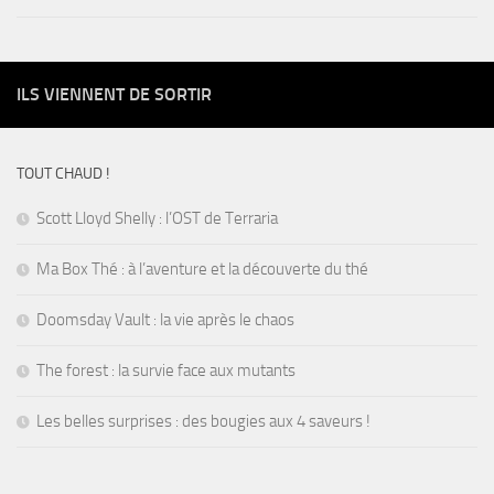
ILS VIENNENT DE SORTIR
TOUT CHAUD !
Scott Lloyd Shelly : l’OST de Terraria
Ma Box Thé : à l’aventure et la découverte du thé
Doomsday Vault : la vie après le chaos
The forest : la survie face aux mutants
Les belles surprises : des bougies aux 4 saveurs !