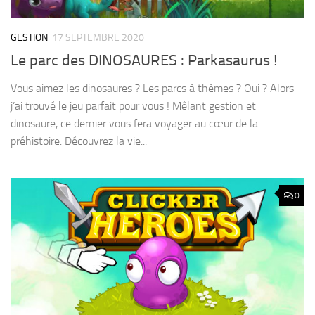
GESTION
17 SEPTEMBRE 2020
Le parc des DINOSAURES : Parkasaurus !
Vous aimez les dinosaures ? Les parcs à thèmes ? Oui ? Alors
j’ai trouvé le jeu parfait pour vous ! Mêlant gestion et
dinosaure, ce dernier vous fera voyager au cœur de la
préhistoire. Découvrez la vie...
0