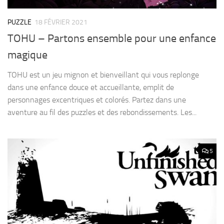
PUZZLE
18 FÉVRIER 2021
TOHU – Partons ensemble pour une enfance
magique
TOHU est un jeu mignon et bienveillant qui vous replonge
dans une enfance douce et accueillante, emplit de
personnages excentriques et colorés. Partez dans une
aventure au fil des puzzles et des rebondissements. Les...
5