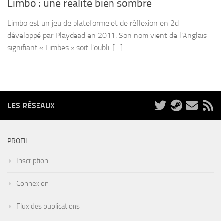
Limbo : une réalité bien sombre
Limbo est un jeu de plateforme et de réflexion en 2d
développé par Playdead en 2011. Son nom vient de l’Anglais
signifiant « Limbes » soit l’oubli. […]
LES RÉSEAUX
PROFIL
Inscription
Connexion
Flux des publications