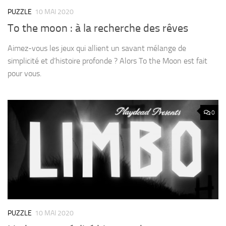
PUZZLE
10 MAI 2020
To the moon : à la recherche des rêves
Aimez-vous les jeux qui allient un savant mélange de
simplicité et d’histoire profonde ? Alors To the Moon est fait
pour vous.
0
PUZZLE
10 MAI 2020