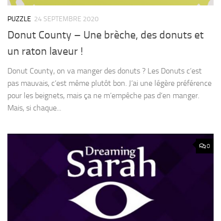
PUZZLE
24 SEPTEMBRE 2020
Donut County – Une brèche, des donuts et
un raton laveur !
Donut County, on va manger des donuts ? Les Donuts c’est
pas mauvais, c’est même plutôt bon. J’ai une légère préférence
pour les beignets, mais ça ne m’empêche pas d’en manger.
Mais, si chaque...
0