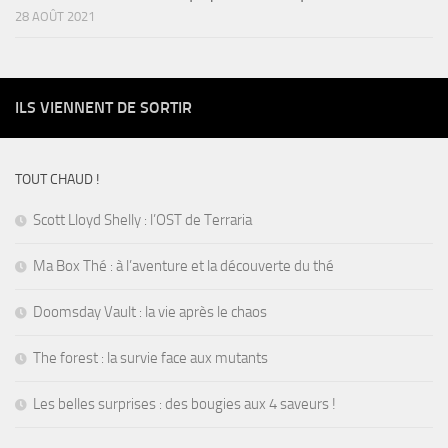
28 AOÛT 2021
ILS VIENNENT DE SORTIR
TOUT CHAUD !
Scott Lloyd Shelly : l’OST de Terraria
Ma Box Thé : à l’aventure et la découverte du thé
Doomsday Vault : la vie après le chaos
The forest : la survie face aux mutants
Les belles surprises : des bougies aux 4 saveurs !