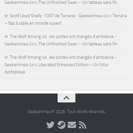
Geekanimea
dans
The Unfinished Swan – Un tableau sans fin
Scott Lloyd Shelly : l'OST de Terraria - Geekanimea
dans
Terraria
– Bac à sable en monde ouvert
The Wolf Among Us : les contes ont changés d'ambiance -
Geekanimea
dans
The Unfinished Swan – Un tableau sans fin
The Wolf Among Us : les contes ont changés d'ambiance -
Geekanimea
dans
Liberated Enhanced Edition – Un futur
dystopique
Geekanimea © 2026. Tous droits réservés.