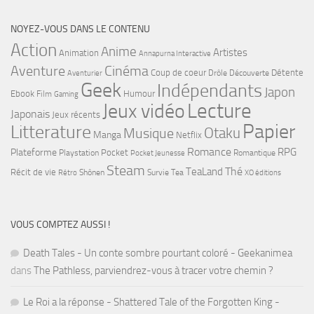
NOYEZ-VOUS DANS LE CONTENU
Action
Anime
Artistes
Animation
Annapurna Interactive
Cinéma
Aventure
Coup de coeur
Détente
Drôle
Découverte
Aventurier
Geek
Indépendants
Japon
Ebook
Humour
Film
Gaming
Lecture
Jeux vidéo
Japonais
Jeux récents
Papier
Litterature
Musique
Otaku
Manga
Netflix
Romance
RPG
Plateforme
Pocket
Playstation
Romantique
Pocket Jeunesse
Steam
Thé
TeaLand
Récit de vie
Shônen
Survie
Tea
Rétro
XO éditions
VOUS COMPTEZ AUSSI !
Death Tales - Un conte sombre pourtant coloré - Geekanimea
dans
The Pathless, parviendrez-vous à tracer votre chemin ?
Le Roi a la réponse - Shattered Tale of the Forgotten King -