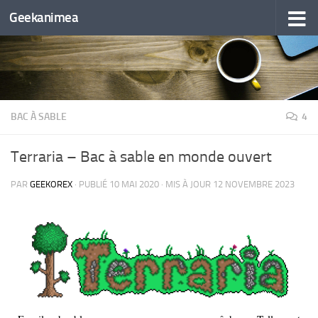
Geekanimea
Skip to content
BAC À SABLE
4
Terraria – Bac à sable en monde ouvert
PAR
GEEKOREX
· PUBLIÉ
10 MAI 2020
· MIS À JOUR
12 NOVEMBRE 2023