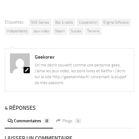
Étiquettes :
505 Games
Bac à sable
Coopération
Engine Software
Indépendants
Jeux vidéo
Steam
Succès
Terraria
Geekorex
On me décrit souvent comme une personne geek,
j'aime les jeux vidéo, les bons livres et Netflix ! J'écris
sur le site http://geekanimea.fr/ concernant la plupart
de mes passions.
4 RÉPONSES
Commentaires
0
Pings
4
LAISSER UN COMMENTAIRE