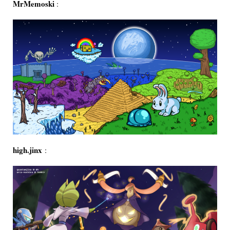
MrMemoski
:
high.jinx
: