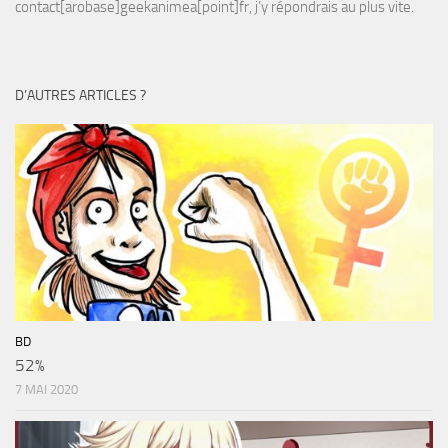
contact[arobase]geekanimea[point]fr, j’y répondrais au plus vite.
D’AUTRES ARTICLES ?
BD
52%
7 MAI 2020