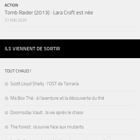
ACTION
Tomb Raider (2013) : Lara Croft est née
21 MAI 2020
ILS VIENNENT DE SORTIR
TOUT CHAUD !
Scott Lloyd Shelly : l’OST de Terraria
Ma Box Thé : à l’aventure et la découverte du thé
Doomsday Vault : la vie après le chaos
The forest : la survie face aux mutants