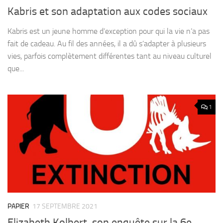
Kabris et son adaptation aux codes sociaux
Kabris est un jeune homme d’exception pour qui la vie n’a pas
fait de cadeau. Au fil des années, il a dû s’adapter à plusieurs
vies, parfois complètement différentes tant au niveau culturel
que...
1
PAPIER
17 SEPTEMBRE 2021
Elizabeth Kolbert, son enquête sur la 6e