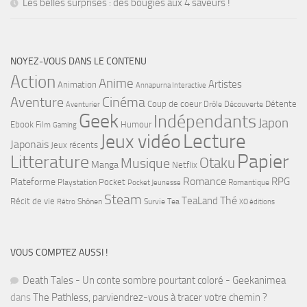
Les belles surprises : des bougies aux 4 saveurs !
NOYEZ-VOUS DANS LE CONTENU
Action
Anime
Artistes
Animation
Annapurna Interactive
Cinéma
Aventure
Coup de coeur
Détente
Drôle
Découverte
Aventurier
Geek
Indépendants
Japon
Ebook
Humour
Film
Gaming
Lecture
Jeux vidéo
Japonais
Jeux récents
Papier
Litterature
Musique
Otaku
Manga
Netflix
Romance
RPG
Plateforme
Pocket
Playstation
Romantique
Pocket Jeunesse
Steam
Thé
TeaLand
Récit de vie
Shônen
Survie
Tea
Rétro
XO éditions
VOUS COMPTEZ AUSSI !
Death Tales - Un conte sombre pourtant coloré - Geekanimea
dans
The Pathless, parviendrez-vous à tracer votre chemin ?