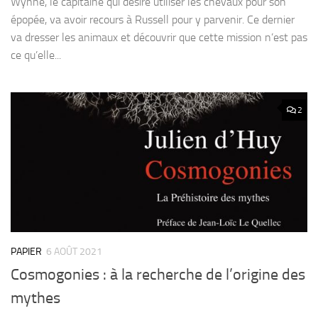
Wynne, le capitaine qui désire utiliser les chevaux pour son
épopée, va avoir recours à Russell pour y parvenir. Ce dernier
va dresser les animaux et découvrir que cette mission n’est pas
ce qu’elle...
2
PAPIER
6 AOÛT 2021
Cosmogonies : à la recherche de l’origine des
mythes