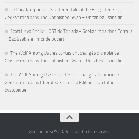
Le Roi a la réponse - Shattered Tale of the Forgotten King -
Geekanimea
dans
The Unfinished Swan – Un tableau sans fin
Scott Lloyd Shelly : l'OST de Terraria - Geekanimea
dans
Terraria
– Bac à sable en monde ouvert
The Wolf Among Us : les contes ont changés d'ambiance -
Geekanimea
dans
The Unfinished Swan – Un tableau sans fin
The Wolf Among Us : les contes ont changés d'ambiance -
Geekanimea
dans
Liberated Enhanced Edition – Un futur
dystopique
Geekanimea © 2026. Tous droits réservés.