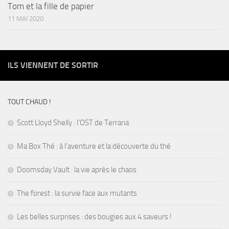
Tom et la fille de papier
11 MAI 2020
ILS VIENNENT DE SORTIR
TOUT CHAUD !
Scott Lloyd Shelly : l’OST de Terraria
Ma Box Thé : à l’aventure et la découverte du thé
Doomsday Vault : la vie après le chaos
The forest : la survie face aux mutants
Les belles surprises : des bougies aux 4 saveurs !