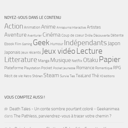
NOYEZ-VOUS DANS LE CONTENU
Action
Anime
Artistes
Animation
Annapurna Interactive
Cinéma
Aventure
Coup de coeur
Détente
Drôle
Découverte
Aventurier
Geek
Indépendants
Japon
Ebook
Humour
Film
Gaming
Lecture
Jeux vidéo
Japonais
Jeux récents
Papier
Litterature
Musique
Otaku
Manga
Netflix
Romance
RPG
Plateforme
Pocket
Playstation
Romantique
Pocket Jeunesse
Steam
Thé
TeaLand
Récit de vie
Shônen
Survie
Tea
Rétro
XO éditions
VOUS COMPTEZ AUSSI !
Death Tales - Un conte sombre pourtant coloré - Geekanimea
dans
The Pathless, parviendrez-vous à tracer votre chemin ?