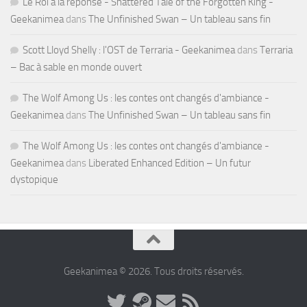
Le Roi a la réponse - Shattered Tale of the Forgotten King -
Geekanimea
dans
The Unfinished Swan – Un tableau sans fin
Scott Lloyd Shelly : l'OST de Terraria - Geekanimea
dans
Terraria
– Bac à sable en monde ouvert
The Wolf Among Us : les contes ont changés d'ambiance -
Geekanimea
dans
The Unfinished Swan – Un tableau sans fin
The Wolf Among Us : les contes ont changés d'ambiance -
Geekanimea
dans
Liberated Enhanced Edition – Un futur
dystopique
Geekanimea © 2026. Tous droits réservés.