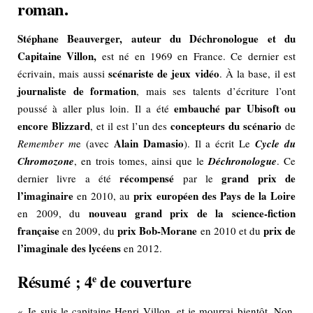
roman.
Stéphane Beauverger, auteur du Déchronologue et du
Capitaine Villon,
est né en 1969 en France. Ce dernier est
scénariste de jeux vidéo
écrivain, mais aussi
. À la base, il est
journaliste de formation
, mais ses talents d’écriture l’ont
embauché par Ubisoft ou
poussé à aller plus loin. Il a été
encore Blizzard
concepteurs du scénario
, et il est l’un des
de
Alain Damasio
Remember m
e (avec
). Il a écrit Le
Cycle du
Chromozone
, en trois tomes, ainsi que le
Déchronologue
. Ce
récompensé
grand prix de
dernier livre a été
par le
l’imaginaire
prix européen des Pays
de la Loire
en 2010, au
nouveau grand prix de la science-fiction
en 2009, du
française
prix Bob-Morane
prix de
en 2009, du
en 2010 et du
l’imaginale des lycéens
en 2012.
Résumé ; 4
de couverture
e
« Je suis le capitaine Henri Villon, et je mourrai bientôt. Non,