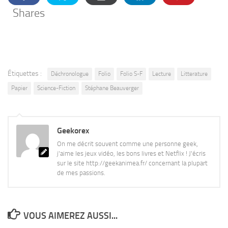
Shares
Étiquettes :
Déchronologue
Folio
Folio S-F
Lecture
Litterature
Papier
Science-Fiction
Stéphane Beauverger
Geekorex
On me décrit souvent comme une personne geek,
j'aime les jeux vidéo, les bons livres et Netflix ! J'écris
sur le site http://geekanimea.fr/ concernant la plupart
de mes passions.
VOUS AIMEREZ AUSSI...