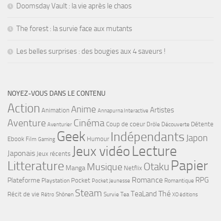
Doomsday Vault : la vie après le chaos
The forest : la survie face aux mutants
Les belles surprises : des bougies aux 4 saveurs !
NOYEZ-VOUS DANS LE CONTENU
Action
Anime
Artistes
Animation
Annapurna Interactive
Cinéma
Aventure
Coup de coeur
Détente
Drôle
Découverte
Aventurier
Geek
Indépendants
Japon
Ebook
Humour
Film
Gaming
Lecture
Jeux vidéo
Japonais
Jeux récents
Papier
Litterature
Musique
Otaku
Manga
Netflix
Romance
RPG
Plateforme
Pocket
Playstation
Romantique
Pocket Jeunesse
Steam
Thé
TeaLand
Récit de vie
Shônen
Survie
Tea
Rétro
XO éditions