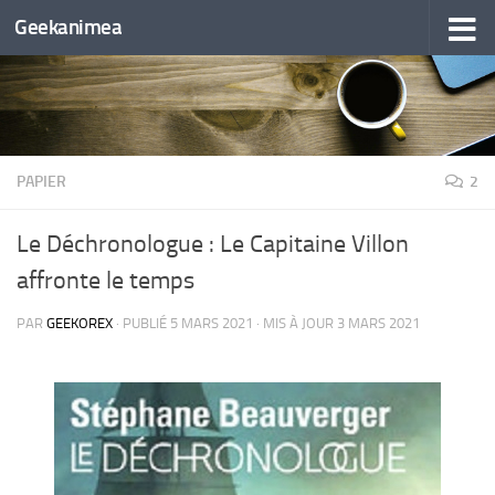
Geekanimea
Skip to content
PAPIER
2
Le Déchronologue : Le Capitaine Villon
affronte le temps
PAR
GEEKOREX
· PUBLIÉ
5 MARS 2021
· MIS À JOUR
3 MARS 2021