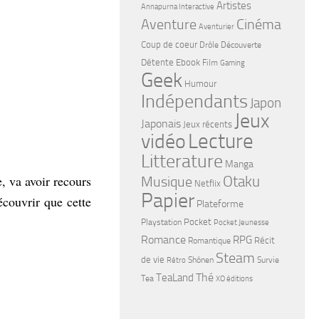
Artistes
Annapurna Interactive
Cinéma
Aventure
Aventurier
Coup de coeur
Drôle
Découverte
Détente
Ebook
Film
Gaming
Geek
Humour
Indépendants
Japon
Jeux
Japonais
Jeux récents
Lecture
vidéo
Litterature
Manga
 va avoir recours
Musique
Otaku
Netflix
Papier
couvrir que cette
Plateforme
Pocket
Playstation
Pocket Jeunesse
Romance
RPG
Récit
Romantique
Steam
de vie
Shônen
Survie
Rétro
Thé
TeaLand
Tea
XO éditions