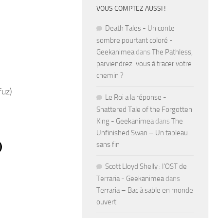
VOUS COMPTEZ AUSSI !
Death Tales - Un conte
sombre pourtant coloré -
Geekanimea
dans
The Pathless,
parviendrez-vous à tracer votre
chemin ?
fuz)
Le Roi a la réponse -
Shattered Tale of the Forgotten
King - Geekanimea
dans
The
Unfinished Swan – Un tableau
)
sans fin
Scott Lloyd Shelly : l'OST de
Terraria - Geekanimea
dans
Terraria – Bac à sable en monde
ouvert