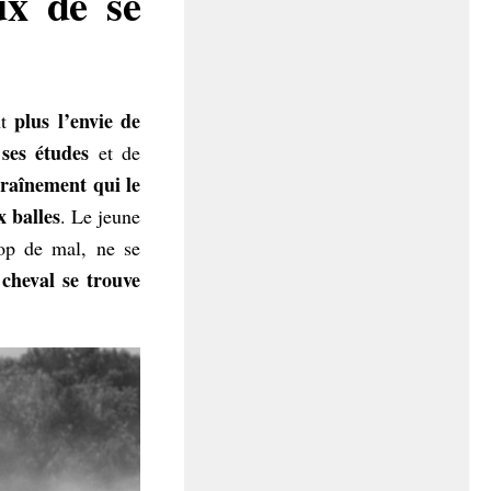
ux de se
plus l’envie de
nt
ses études
et de
traînement qui le
x balles
. Le jeune
rop de mal, ne se
cheval se trouve
n