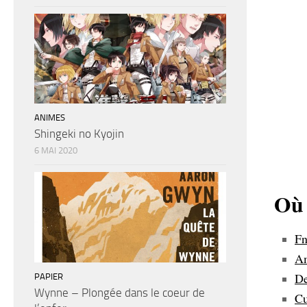
ANIMES
Shingeki no Kyojin
6 MAI 2020
Où 
Fn
Am
De
PAPIER
Wynne – Plongée dans le coeur de
Cu