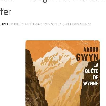
nfer
KOREX
· PUBLIÉ
13 AOÛT 2021
· MIS À JOUR
22 DÉCEMBRE 2022