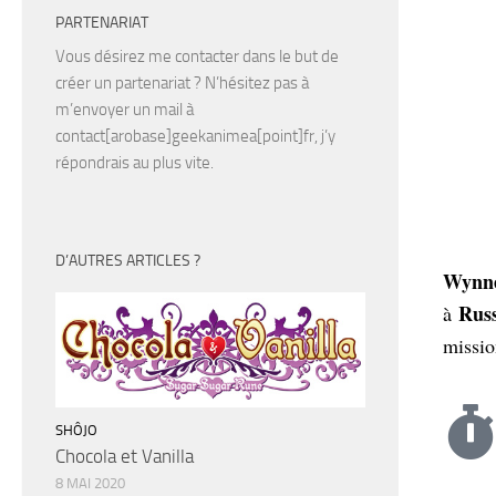
PARTENARIAT
Vous désirez me contacter dans le but de
créer un partenariat ? N’hésitez pas à
m’envoyer un mail à
contact[arobase]geekanimea[point]fr, j’y
répondrais au plus vite.
D’AUTRES ARTICLES ?
Wynn
Russ
à
missio
SHÔJO
Chocola et Vanilla
8 MAI 2020