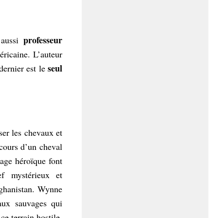
professeur
 aussi
éricaine. L’auteur
seul
dernier est le
ser les chevaux et
ecours d’un cheval
tage héroïque font
f mystérieux et
fghanistan. Wynne
aux sauvages qui
e terrain hostile.