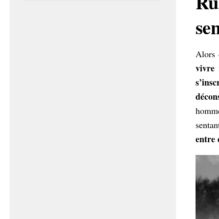
Ru
sen
Alors
vivre
n
s’insc
décons
homme
senta
entre 