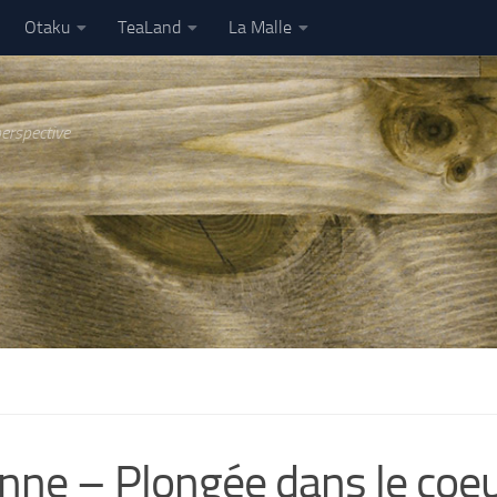
Otaku
TeaLand
La Malle
perspective
ne – Plongée dans le coeu