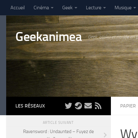
Accueil
Cinéma
Geek
Lecture
Musique
Skip to content
Geekanimea
Geek, otaku et no-life en 
LES RÉSEAUX
PAPIER
ARTICLE SUIVANT
Wyn
Ravensword : Undaunted – Fuyez de