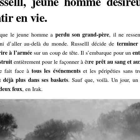
sselll, jeune homme désire
tir en vie.
perdu son grand-père
 que le jeune homme a
, il ne resse
terminer 
i d’aller au-delà du monde. Russelll décide de
rire à l’armée
en
sur un coup de tête. Il s’embarque pour un
truit
re prêt au sang et au
entièrement pour le façonner à êt
tous les événements
 fait face à
et les péripéties sans t
déjà plus dans ses baskets
nt
. Sauf que, voilà. Un jour, u
deux feux
, en Irak.