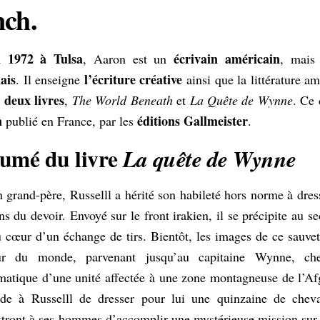
nch.
n 1972 à Tulsa
écrivain américain
, Aaron est un
, mais
ais
l’écriture créative
. Il enseigne
ainsi que la littérature am
t deux livres
,
The World Beneath
et
La Quête de Wynne
. Ce 
n
éditions Gallmeister
publié en France, par les
.
umé du livre
La quête de Wynne
 grand-père, Russelll a hérité son habileté hors norme à dres
ns du devoir. Envoyé sur le front irakien, il se précipite au s
u cœur d’un échange de tirs. Bientôt, les images de ce sauve
ur du monde, parvenant jusqu’au capitaine Wynne, che
matique d’une unité affectée à une zone montagneuse de l’A
de à Russelll de dresser pour lui une quinzaine de chev
tront à ses hommes d’accomplir une mystérieuse mission sur c