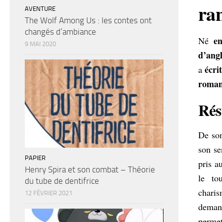
ra
AVENTURE
The Wolf Among Us : les contes ont
changés d’ambiance
e
Né
9 MAI 2020
d’angl
écri
a
roma
Rés
De son
son se
PAPIER
pris a
Henry Spira et son combat – Théorie
le to
du tube de dentifrice
charis
12 FÉVRIER 2021
deman
permet