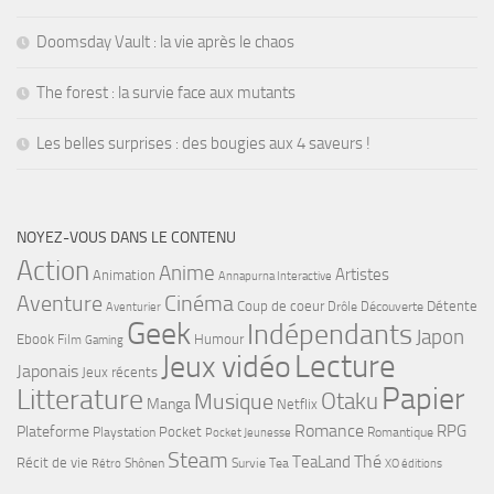
Doomsday Vault : la vie après le chaos
The forest : la survie face aux mutants
Les belles surprises : des bougies aux 4 saveurs !
NOYEZ-VOUS DANS LE CONTENU
Action
Anime
Artistes
Animation
Annapurna Interactive
Cinéma
Aventure
Coup de coeur
Détente
Drôle
Découverte
Aventurier
Geek
Indépendants
Japon
Ebook
Humour
Film
Gaming
Lecture
Jeux vidéo
Japonais
Jeux récents
Papier
Litterature
Musique
Otaku
Manga
Netflix
Romance
RPG
Plateforme
Pocket
Playstation
Romantique
Pocket Jeunesse
Steam
Thé
TeaLand
Récit de vie
Shônen
Survie
Tea
Rétro
XO éditions