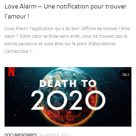
Love Alarm – Une notification pour trouver
l’amour !
Love Alarm, l’application qui a du bon. Difficile de trouver l’âme
sœur ? Votre cœur se brise sans arrêt, vous ne trouvez pas la
bonne personne et vous êtes sur le point d’abandonner.
Lâchez tout !...
3
DOCUMENTAIRES
26 JANVIER 2021