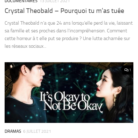
DOCUMENTAIRES
13 JUILLET 2021
Crystal Theobald – Pourquoi tu m’as tuée
Crystal Theobald n’a que 24 ans lorsqu’elle perd la vie, laissant
sa famille et ses proches dans l’incompréhension. Comment
cette horreur à t elle put se produire ? Une lutte acharnée sur
les réseaux sociaux...
1
DRAMAS
6 JUILLET 2021