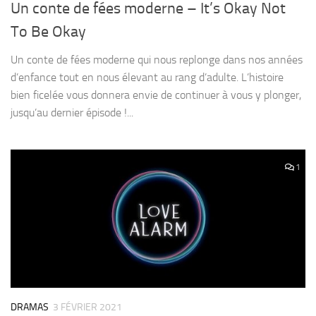
Un conte de fées moderne – It’s Okay Not
To Be Okay
Un conte de fées moderne qui nous replonge dans nos années
d’enfance tout en nous élevant au rang d’adulte. L’histoire
bien ficelée vous donnera envie de continuer à vous y plonger,
jusqu’au dernier épisode !...
1
DRAMAS
3 FÉVRIER 2021