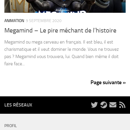
ANIMATION
9 SEPTEMBRE 2020
Megamind – Le pire méchant de l’histoire
Megamind ou mega cerveau en français. Il est bleu, il est
charismatique et il veut dominer le monde. Vous ne trouvez
pas ? Megamind vous trouvera, lui. Quand bien même il doit
faire face...
Page suivante »
LES RÉSEAUX
PROFIL