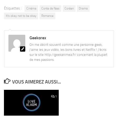
Étiquettes :
Cinéma
Conte de fées
Coréen
Drama
It's okay not to be okay
Romance
Geekorex
On me décrit souvent comme une personne geek,
j'aime les jeux vidéo, les bons livres et Netflix ! J'écris
sur le site http://geekanimea.fr/ concernant la plupart
de mes passions.
VOUS AIMEREZ AUSSI...
1