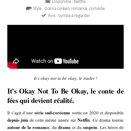
Disponible : Netflix
Style : drama coréen, romance, comédie
Avis : sympa à regarder
It’s okay not to be okay, le trailer !
It’s Okay Not To Be Okay, le conte de
fées qui devient réalité.
série sud-coréenne
Il s’agit d’une
sortie en 2020 et disponible
depuis juin
Netflix
de cette même année sur
. Ce drama tourne
autour de la romance
drame
suspens
, du
et du
. Les héros de