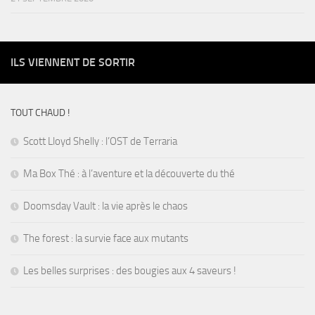
ILS VIENNENT DE SORTIR
TOUT CHAUD !
Scott Lloyd Shelly : l’OST de Terraria
Ma Box Thé : à l’aventure et la découverte du thé
Doomsday Vault : la vie après le chaos
The forest : la survie face aux mutants
Les belles surprises : des bougies aux 4 saveurs !