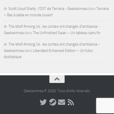
Scott Lloyd Shelly : l'OST de Terraria - Geekanimea
dans
Terraria
– Bac à sable en monde ouvert
The Wolf Among Us : les contes ont changés d'ambiance -
Geekanimea
dans
The Unfinished Swan – Un tableau sans fin
The Wolf Among Us : les contes ont changés d'ambiance -
Geekanimea
dans
Liberated Enhanced Edition – Un futur
dystopique
Geekanimea © 2026. Tous droits réservés.