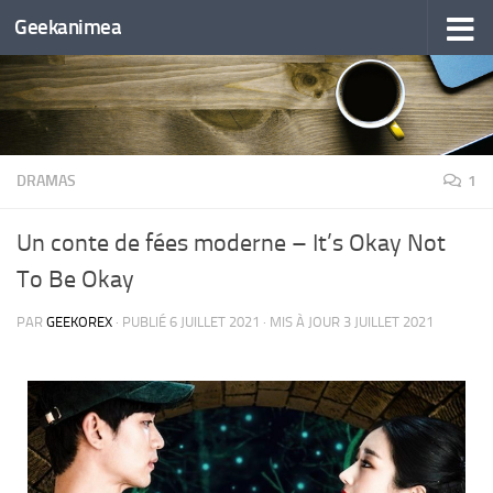
Geekanimea
Skip to content
DRAMAS
1
Un conte de fées moderne – It’s Okay Not
To Be Okay
PAR
GEEKOREX
· PUBLIÉ
6 JUILLET 2021
· MIS À JOUR
3 JUILLET 2021