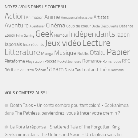
NOYEZ-VOUS DANS LE CONTENU
Action
Anime
Artistes
Animation
Annapurna Interactive
Cinéma
Aventure
Coup de coeur
Détente
Drôle
Découverte
Aventurier
Geek
Indépendants
Japon
Ebook
Humour
Film
Gaming
Lecture
Jeux vidéo
Japonais
Jeux récents
Papier
Litterature
Musique
Otaku
Manga
Netflix
Romance
RPG
Plateforme
Pocket
Playstation
Romantique
Pocket Jeunesse
Steam
Thé
TeaLand
Récit de vie
Shônen
Survie
Tea
Rétro
XO éditions
VOUS COMPTEZ AUSSI !
Death Tales - Un conte sombre pourtant coloré - Geekanimea
dans
The Pathless, parviendrez-vous à tracer votre chemin ?
Le Roi a la réponse - Shattered Tale of the Forgotten King -
Geekanimea
dans
The Unfinished Swan – Un tableau sans fin